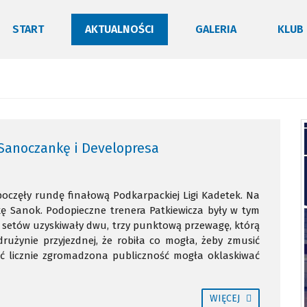
START
AKTUALNOŚCI
GALERIA
KLUB
 Sanoczankę i Developresa
oczęły rundę finałową Podkarpackiej Ligi Kadetek. Na
ę Sanok. Podopieczne trenera Patkiewicza były w tym
 setów uzyskiwały dwu, trzy punktową przewagę, którą
użynie przyjezdnej, że robiła co mogła, żeby zmusić
ść licznie zgromadzona publiczność mogła oklaskiwać
WIĘCEJ