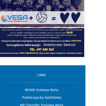
LINKI
MOSiR Stalowa Wola
Podkarpacka Siatkówka
WP-Transfer Stalowa Wola