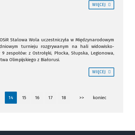
WIĘCEJ
MOSiR Stalowa Wola uczestniczyła w Międzynarodowym
wudniowym turnieju rozgrywanym na hali widowisko-
 9 zespołów: z Ostrołęki, Płocka, Słupska, Legionowa,
a Olimpijskiego z Białorusi.
WIĘCEJ
14
15
16
17
18
>>
koniec