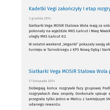
Kadetki Vegi zakończyły I etap rozg
3 grudnia 2014
Siatkarki Vega MOSiR Stalowa Wola mają za sob
pokonały na wyjeździe MKS Łańcut i Niwę Niwiska 
uległy MKS Łańcut 0:2.
W ostatni weekend „Veganki” pokazały swoją sił
turnieju w Tarnobrzegu z KPS Nową Dębą i Siark
Siatkarki Vega MOSiR Stalowa Wola 
17 listopada 2014
Dobiegają końca rozgrywki fazy grupowej Podk
rozgrywkach dwa zespoły. Doskonale spisuje s
przegrała tylko jedno w Mielcu z tamtejszym S
udanego rewanżu.