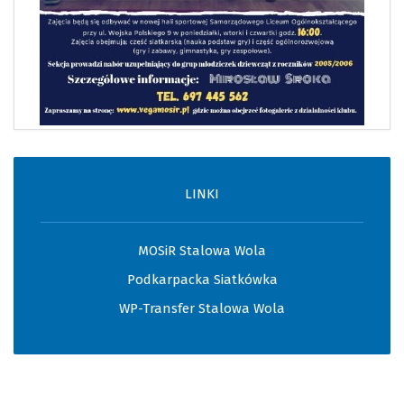
LINKI
MOSiR Stalowa Wola
Podkarpacka Siatkówka
WP-Transfer Stalowa Wola