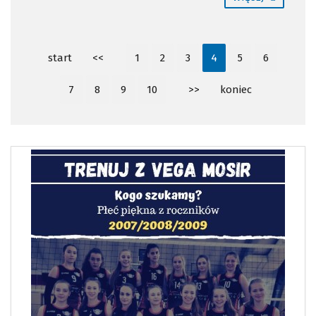
start
<<
1
2
3
4
5
6
7
8
9
10
>>
koniec